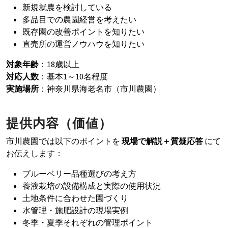
新規就農を検討している
多品目での農園経営を考えたい
既存園の改善ポイントを知りたい
直売所の運営ノウハウを知りたい
対象年齢
：18歳以上
対応人数
：基本1～10名程度
実施場所
：神奈川県海老名市（市川農園）
提供内容（価値）
市川農園では以下のポイントを
現場で解説＋質疑応答
にて
お伝えします：
ブルーベリー品種選びの考え方
養液栽培の設備構成と実際の使用状況
土地条件に合わせた園づくり
水管理・施肥設計の現場実例
冬季・夏季それぞれの管理ポイント